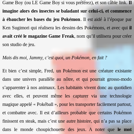
Game Boy (ou LE Game Boy si vous préférez), et son câble link.
Il
imagine alors des insectes se baladant sur celui-ci, et commence
à ébaucher les bases du jeu Pokémon
. Il est aidé à l’époque par
Ken Sugimori qui réalisera les dessins des Pokémons, et avec qui
il
avait créé le magazine Game Freak
, nom qu’il utilisera pour créer
son studio de jeu.
Mais dis moi, Jammy, c’est quoi, un Pokémon, en fait ?
Et bien c’est simple, Fred, un Pokémon est une créature existante
dans une univers parallèle au nôtre, et qui pourrait grosso-modo
s’apparenter à nos animaux. Les habitants vivent donc au quotidien
avec elles, et peuvent même les capturer via une technologie
magique appelé « Pokéball », pour les transporter facilement partout,
et combattre avec. Il est d’ailleurs probable que certains Pokémon
finissent en steak, mais c’est une autre histoire, qui n’a pas sa place
dans le monde choupichouette des jeux. A noter que
le mot