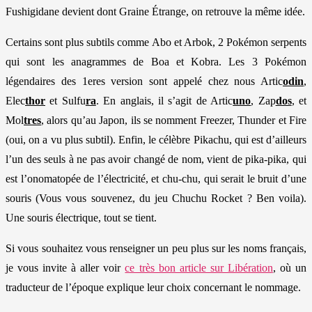
Fushigidane devient dont Graine Étrange, on retrouve la même idée.
Certains sont plus subtils comme Abo et Arbok, 2 Pokémon serpents
qui sont les anagrammes de Boa et Kobra. Les 3 Pokémon
légendaires des 1eres version sont appelé chez nous Artic
odin
,
Elec
thor
et Sulfu
ra
. En anglais, il s’agit de Artic
uno
, Zap
dos
, et
Mol
tres
, alors qu’au Japon, ils se nomment Freezer, Thunder et Fire
(oui, on a vu plus subtil). Enfin, le célèbre Pikachu, qui est d’ailleurs
l’un des seuls à ne pas avoir changé de nom, vient de pika-pika, qui
est l’onomatopée de l’électricité, et chu-chu, qui serait le bruit d’une
souris (Vous vous souvenez, du jeu Chuchu Rocket ? Ben voila).
Une souris électrique, tout se tient.
Si vous souhaitez vous renseigner un peu plus sur les noms français,
je vous invite à aller voir
ce très bon article sur Libération
, où un
traducteur de l’époque explique leur choix concernant le nommage.