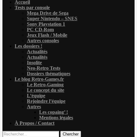
Accueil
Tests par console
Mega Drive de Sega
Super Nintendo – SNES
Sony Playstation 1
PC CD-Rom
Jeux Flash / Mobile
Autres consoles
Les dossiers !
Actualités
Actualités
Insolite
Neo-Retro Tests
Dossiers thématiques
Le blog Retro-Games.fr
Le Retro-Gaming
Le concept du site
L’équipe
Rejoindre l’équipe
Autres
Les copaing’ !
Mentions légales
À Propos / Contact
Chercher