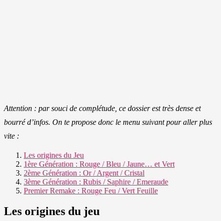
Attention : par souci de complétude, ce dossier est très dense et
bourré d’infos. On te propose donc le menu suivant pour aller plus
vite :
Les origines du Jeu
1ère Génération : Rouge / Bleu / Jaune… et Vert
2ème Génération : Or / Argent / Cristal
3ème Génération : Rubis / Saphire / Emeraude
Premier Remake : Rouge Feu / Vert Feuille
Les origines du jeu