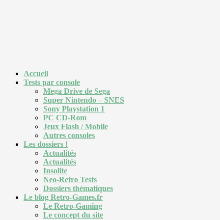
Accueil
Tests par console
Mega Drive de Sega
Super Nintendo – SNES
Sony Playstation 1
PC CD-Rom
Jeux Flash / Mobile
Autres consoles
Les dossiers !
Actualités
Actualités
Insolite
Neo-Retro Tests
Dossiers thématiques
Le blog Retro-Games.fr
Le Retro-Gaming
Le concept du site