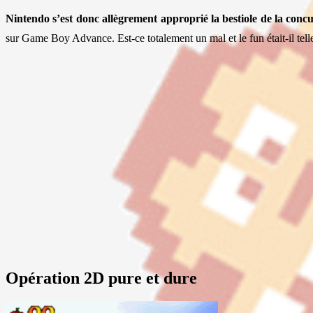
Nintendo s’est donc allègrement approprié la bestiole de la conc
sur Game Boy Advance. Est-ce totalement un mal et le fun était-il tel
Opération 2D pure et dure