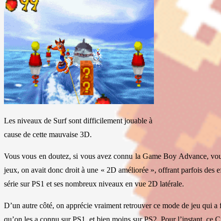
Les niveaux de Surf sont difficilement jouable à
cause de cette mauvaise 3D.
Vous vous en doutez, si vous avez connu la Game Boy Advance, vous 
jeux, on avait donc droit à une « 2D améliorée », offrant parfois des 
série sur PS1 et ses nombreux niveaux en vue 2D latérale.
D’un autre côté, on apprécie vraiment retrouver ce mode de jeu qui a f
qu’on les a connu sur PS1, et bien moins sur PS2. Pour l’instant, ce