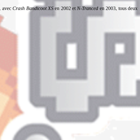
e, avec
Crash Bandicoot XS
en 2002 et
N-Tranced
en 2003, tous deux