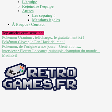
L’équipe
Rejoindre l’équipe
Autres
Les copaing’ !
Mentions légales
À Propos / Contact
Top articles cette semaine :
Pokémon Uranium : téléchargez-le gratuitement ici !
Pokémon Clover, le Fan Hack délirant !
Pokémon, de l’origine à nos jours – Générations...
Interview : Florent Lecoanet, quintuple champion du monde...
MediEvil