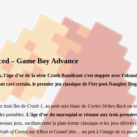
nced – Game Boy Advance
l’âge d’or de la série Crash Bandicoot s’est stoppée avec l’abando
nt ravi certain, le premier jeu classique de l’ère post-Naughty Do
x trois îles de
Crash 1
, au petit ours blanc de
Cortex Strikes Back
ou en
les portables.
L’âge d’or du marsupial se résume aux trois premier
aux jeux, oscillant entre la plate-forme classique et les jeux dérivés 
rath of Cortex
sur XBox et GameCube… un peu à l’image de ce pauvr