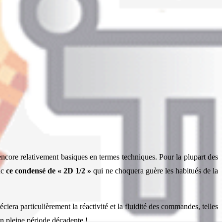
ore relativement basiques en termes techniques. Pour la plupart des
nc
ce condensé de « 2D 1/2 »
qui ne choquera guère les habitués de la
réciera particulièrement la réactivité et la fluidité des commandes, telles
en pleine période décadente !