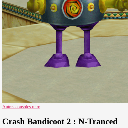
Autres consoles retro
Crash Bandicoot 2 : N-Tranced