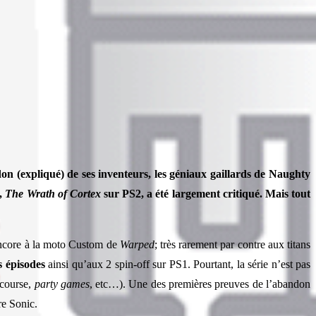
n (expliqué) de ses inventeurs, les géniaux gaillards de Naughty
g,
The Wrath of Cortex
sur PS2, a été largement critiqué. Mais tout
core à la moto Custom de
Warped
; très rarement par contre aux titans
s épisodes
ainsi qu’aux 2 spin-off sur PS1. Pourtant, la série n’est pas
(course,
party games
, etc…). Une des premières preuves de l’abandon
e Sonic.