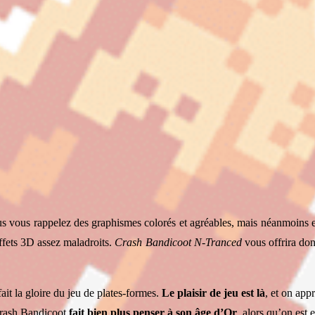
vous rappelez des graphismes colorés et agréables, mais néanmoins enc
effets 3D assez maladroits.
Crash Bandicoot N-Tranced
vous offrira do
ait la gloire du jeu de plates-formes.
Le plaisir de jeu est là
, et on app
 Crash Bandicoot
fait bien plus penser à son âge d’Or
, alors qu’on est 