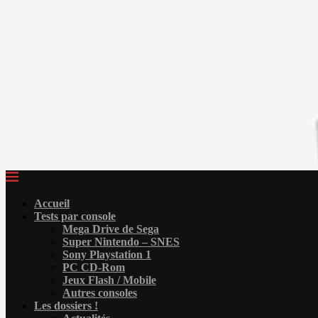
Accueil
Tests par console
Mega Drive de Sega
Super Nintendo – SNES
Sony Playstation 1
PC CD-Rom
Jeux Flash / Mobile
Autres consoles
Les dossiers !