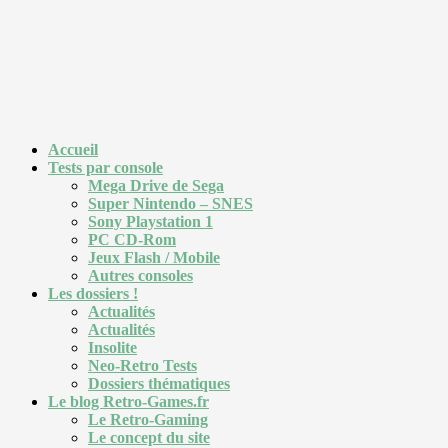
Accueil
Tests par console
Mega Drive de Sega
Super Nintendo – SNES
Sony Playstation 1
PC CD-Rom
Jeux Flash / Mobile
Autres consoles
Les dossiers !
Actualités
Actualités
Insolite
Neo-Retro Tests
Dossiers thématiques
Le blog Retro-Games.fr
Le Retro-Gaming
Le concept du site