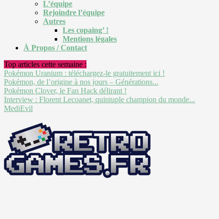
L’équipe
Rejoindre l’équipe
Autres
Les copaing’ !
Mentions légales
À Propos / Contact
Top articles cette semaine :
Pokémon Uranium : téléchargez-le gratuitement ici !
Pokémon, de l’origine à nos jours – Générations...
Pokémon Clover, le Fan Hack délirant !
Interview : Florent Lecoanet, quintuple champion du monde...
MediEvil