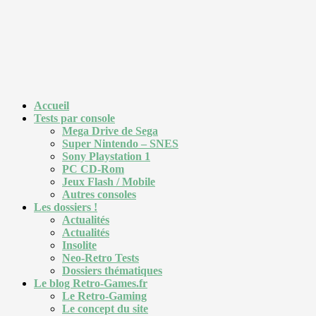
Accueil
Tests par console
Mega Drive de Sega
Super Nintendo – SNES
Sony Playstation 1
PC CD-Rom
Jeux Flash / Mobile
Autres consoles
Les dossiers !
Actualités
Actualités
Insolite
Neo-Retro Tests
Dossiers thématiques
Le blog Retro-Games.fr
Le Retro-Gaming
Le concept du site