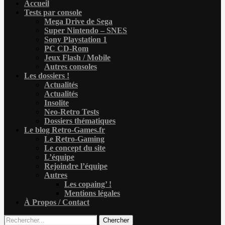
Accueil
Tests par console
Mega Drive de Sega
Super Nintendo – SNES
Sony Playstation 1
PC CD-Rom
Jeux Flash / Mobile
Autres consoles
Les dossiers !
Actualités
Actualités
Insolite
Neo-Retro Tests
Dossiers thématiques
Le blog Retro-Games.fr
Le Retro-Gaming
Le concept du site
L’équipe
Rejoindre l’équipe
Autres
Les copaing’ !
Mentions légales
À Propos / Contact
Chercher